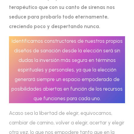
terapéutico
que con su canto de sirenas nos
seduce para probarlo todo eternamente,
creciendo poco y despertando nunca.
Identificarnos constructores de nuestros propios
diseños de sanación desde la elección será sin
dudas la inversión más segura en términos
espirituales y personales, ya que la elección
generará siempre un espacio empoderado de
posibilidades abiertas en función de los recursos
que funciones para cada uno.
Acaso sea la libertad de elegir, equivocarnos,
cambiar de camino, volver a elegir, acertar y elegir
otra vez, lo que nos empodere tanto que en la