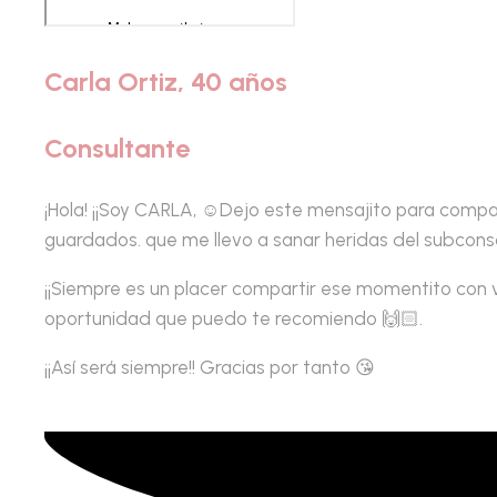
Carla Ortiz, 40 años
Consultante
¡Hola! ¡¡Soy CARLA, ☺️Dejo este mensajito para compa
guardados. que me llevo a sanar heridas del subconsc
¡¡Siempre es un placer compartir ese momentito con v
oportunidad que puedo te recomiendo 🙌🏻.
¡¡Así será siempre!! Gracias por tanto 😘