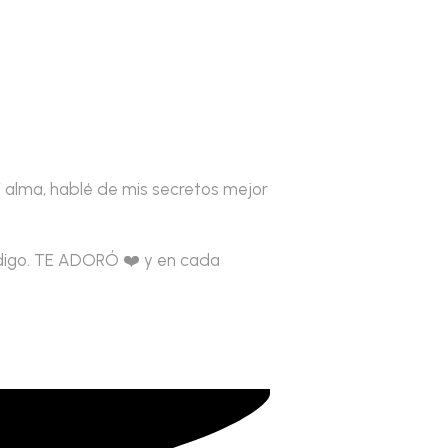
i alma, hablé de mis secretos mejor
o digo. TE ADORÓ ❤️ y en cada