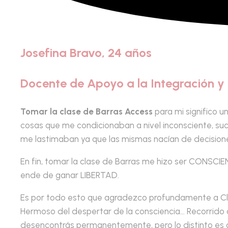
Josefina Bravo, 24 años
Docente de Apoyo a la Integración y 
Tomar la clase de Barras Access
para mi significo 
cosas que me condicionaban a nivel inconsciente, s
me lastimaban ya que las mismas nacían de decision
En fin, tomar la clase de Barras me hizo ser CONSCI
ende de ganar LIBERTAD.
Es por todo esto que agradezco profundamente a Clau
Hermoso del despertar de la consciencia… Recorrido 
desencontrás permanentemente, pero lo distinto es 