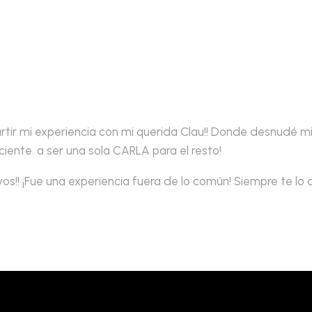
rtir mi experiencia con mi querida Clau!! Donde desnudé m
iente. a ser una sola CARLA para el resto!
os!! ¡Fue una experiencia fuera de lo común! Siempre te l