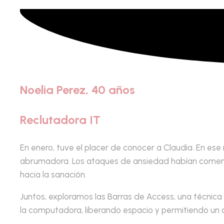
Noelia Perez, 40 años
Reclutadora IT
En enero, tuve el placer de conocer a Claudia. En 
abrumadora. Los ataques de ansiedad habían comenza
hacia la sanación.
Juntos, exploramos las Barras de Access, una técnica
la computadora, liberando espacio y permitiendo un 