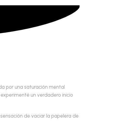
da por una saturación mental
experimenté un verdadero inicio
 sensación de vaciar la papelera de