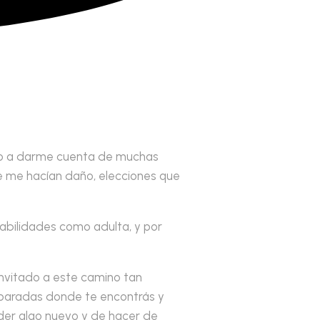
udo a darme cuenta de muchas
e me hacían daño, elecciones que
abilidades como adulta, y por
invitado a este camino tan
 paradas donde te encontrás y
der algo nuevo y de hacer de