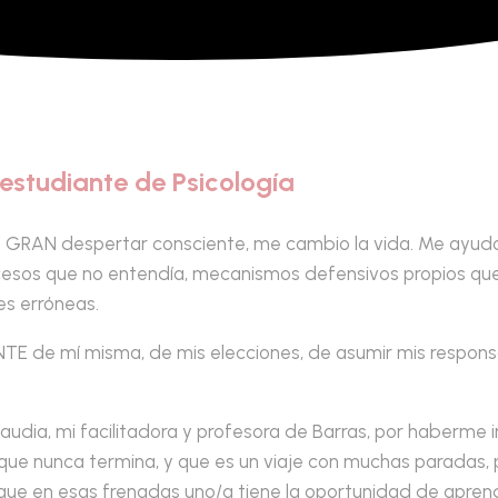
estudiante de Psicología
un GRAN despertar consciente, me cambio la vida. Me ay
ucesos que no entendía, mecanismos defensivos propios qu
es erróneas.
ENTE de mí misma, de mis elecciones, de asumir mis respons
dia, mi facilitadora y profesora de Barras, por haberme 
que nunca termina, y que es un viaje con muchas paradas,
que en esas frenadas uno/a tiene la oportunidad de apren