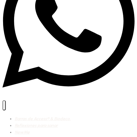
Barras de Access® & Biodeco.
Reflexiones para sanar
NewMe